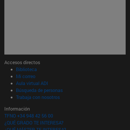
Accesos directos
(abre en nueva ventana)
Biblioteca
(abre en nueva ventana)
Mi correo
(abre en nueva ventana)
Aula virtual ADI
(abre en nueva ventana)
Búsqueda de personas
(abre en nueva ventana)
Trabaja con nosotros
Información
TFNO +34 948 42 56 00
¿QUÉ GRADO TE INTERESA?
¿QUÉ MÁSTER TE INTERESA?