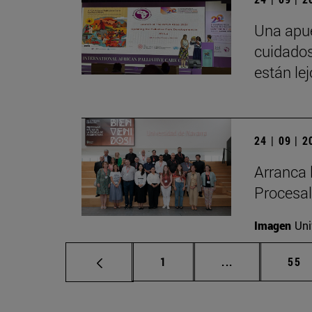
Una apue
cuidados
están le
24 | 09 | 
Arranca 
Procesal
Imagen
Uni
Página
Páginas interm
Pág
1
...
55