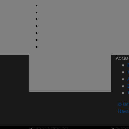
Acces
© Uni
Nava