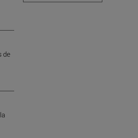
s de
la