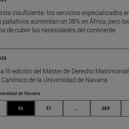
sta insuficiente: los servicios especializados e
 paliativos aumentan un 38% en África, pero to
jos de cubrir las necesidades del continente
2025
la III edición del Máster de Derecho Matrimonial
 Canónico de la Universidad de Navarra
versidad de Navarra
edias Use TAB para desplazarse.
ina
Página
Página
Páginas intermedias Us
Página
56
57
...
389