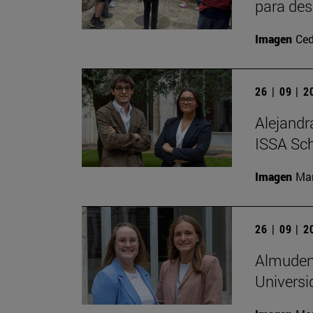
para des
Imagen
Ced
26 | 09 | 
Alejandr
ISSA Sc
Imagen
Man
26 | 09 | 
Almudena
Universi