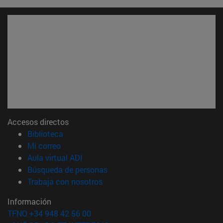
Accesos directos
(abre en nueva ventana)
Biblioteca
(abre en nueva ventana)
Mi correo
(abre en nueva ventana)
Aula virtual ADI
(abre en nueva ventana)
Búsqueda de personas
(abre en nueva ventana)
Trabaja con nosotros
Información
TFNO +34 948 42 56 00