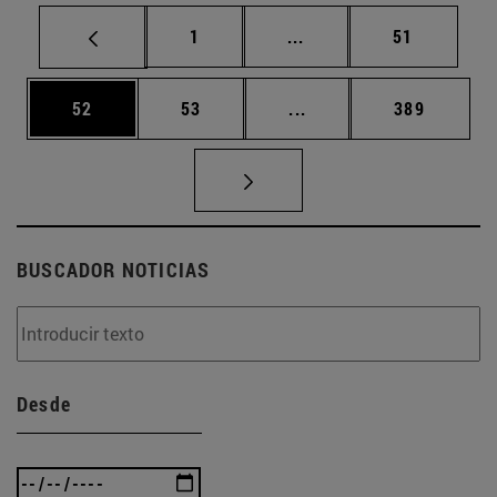
Página
Páginas intermedias Us
Página
1
...
51
Página
Página
Páginas intermedias U
Página
52
53
...
389
BUSCADOR NOTICIAS
Desde