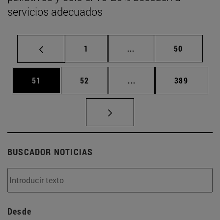
servicios adecuados
Página
Páginas intermedias Us
Página
1
...
50
Página
Página
Páginas intermedias U
Página
51
52
...
389
BUSCADOR NOTICIAS
Desde