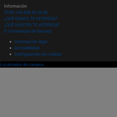
Información
TFNO +34 948 42 56 00
¿QUÉ GRADO TE INTERESA?
¿QUÉ MÁSTER TE INTERESA?
© Universidad de Navarra
Información legal
Accesibilidad
Configuración de cookies
Localizador de campus