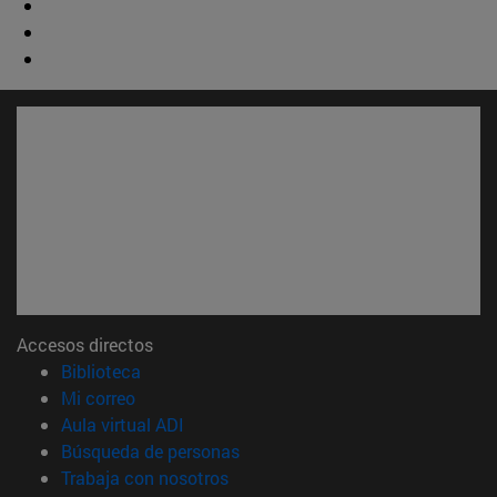
Accesos directos
(abre en nueva ventana)
Biblioteca
(abre en nueva ventana)
Mi correo
(abre en nueva ventana)
Aula virtual ADI
(abre en nueva ventana)
Búsqueda de personas
(abre en nueva ventana)
Trabaja con nosotros