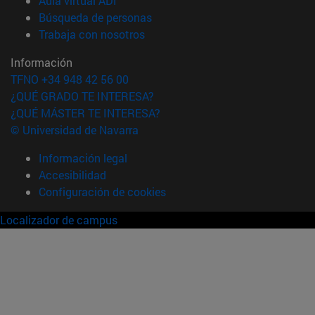
Aula virtual ADI
(abre en nueva ventana)
Búsqueda de personas
(abre en nueva ventana)
Trabaja con nosotros
Información
TFNO +34 948 42 56 00
¿QUÉ GRADO TE INTERESA?
¿QUÉ MÁSTER TE INTERESA?
© Universidad de Navarra
Información legal
Accesibilidad
Configuración de cookies
Localizador de campus