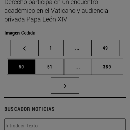
Derecho participa en un encuentro
académico en el Vaticano y audiencia
privada Papa León XIV
Imagen
Cedida
Página
Páginas intermedias Us
Página
1
...
49
Página
Página
Páginas intermedias U
Página
50
51
...
389
BUSCADOR NOTICIAS