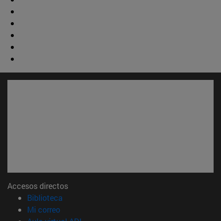
Accesos directos
(abre en nueva ventana)
Biblioteca
(abre en nueva ventana)
Mi correo
(abre en nueva ventana)