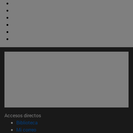
Accesos directos
(abre en nueva ventana)
Biblioteca
(abre en nueva ventana)
Mi correo