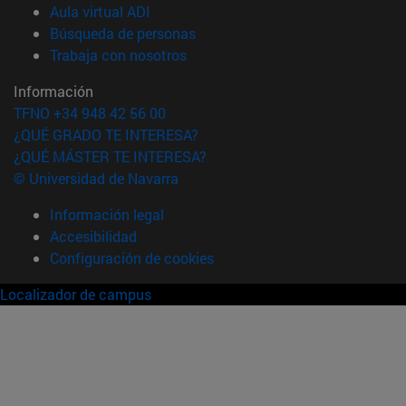
(abre en nueva ventana)
Aula virtual ADI
(abre en nueva ventana)
Búsqueda de personas
(abre en nueva ventana)
Trabaja con nosotros
Información
TFNO +34 948 42 56 00
¿QUÉ GRADO TE INTERESA?
¿QUÉ MÁSTER TE INTERESA?
© Universidad de Navarra
Información legal
Accesibilidad
Configuración de cookies
Localizador de campus