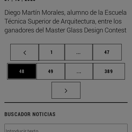
Diego Martín Morales, alumno de la Escuela
Técnica Superior de Arquitectura, entre los
ganadores del Master Glass Design Contest
Página
Páginas intermedias Us
Página
1
...
47
Página
Página
Páginas intermedias U
Página
48
49
...
389
BUSCADOR NOTICIAS