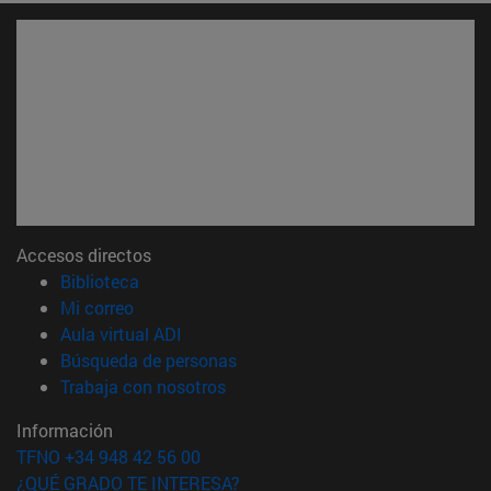
Accesos directos
(abre en nueva ventana)
Biblioteca
(abre en nueva ventana)
Mi correo
(abre en nueva ventana)
Aula virtual ADI
(abre en nueva ventana)
Búsqueda de personas
(abre en nueva ventana)
Trabaja con nosotros
Información
TFNO +34 948 42 56 00
¿QUÉ GRADO TE INTERESA?