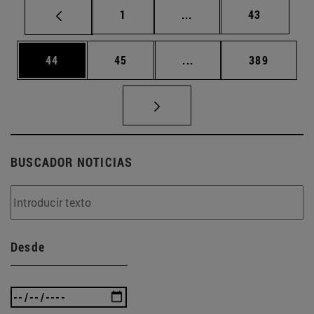
Página
Páginas intermedias Us
Página
1
...
43
Página
Página
Páginas intermedias U
Página
44
45
...
389
BUSCADOR NOTICIAS
Desde