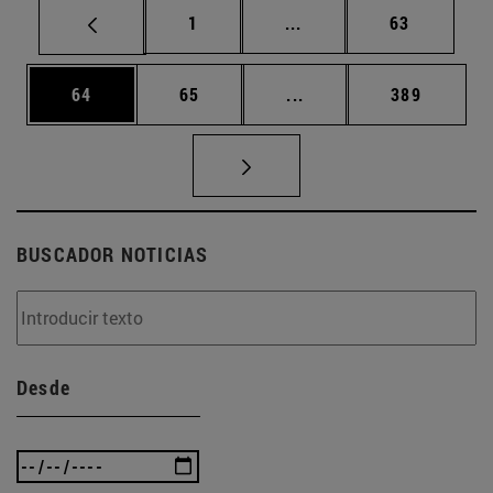
Página
Páginas intermedias Us
Página
1
...
63
Página
Página
Páginas intermedias U
Página
64
65
...
389
BUSCADOR NOTICIAS
Desde