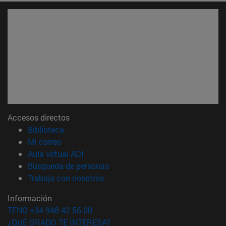
Accesos directos
(abre en nueva ventana)
Biblioteca
(abre en nueva ventana)
Mi correo
(abre en nueva ventana)
Aula virtual ADI
(abre en nueva ventana)
Búsqueda de personas
(abre en nueva ventana)
Trabaja con nosotros
Información
TFNO +34 948 42 56 00
¿QUÉ GRADO TE INTERESA?