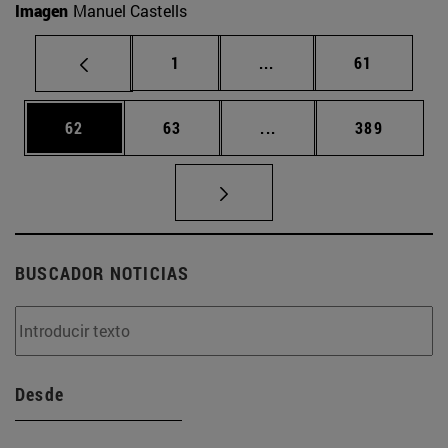
Imagen
Manuel Castells
Página
Páginas intermedias Us
Página
1
...
61
Página
Página
Páginas intermedias U
Página
62
63
...
389
BUSCADOR NOTICIAS
Desde