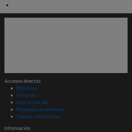
Accesos directos
(abre en nueva ventana)
Biblioteca
(abre en nueva ventana)
Mi correo
(abre en nueva ventana)
Aula virtual ADI
(abre en nueva ventana)
Búsqueda de personas
(abre en nueva ventana)
Trabaja con nosotros
Información