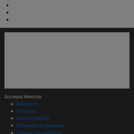
Accesos directos
(abre en nueva ventana)
Biblioteca
(abre en nueva ventana)
Mi correo
(abre en nueva ventana)
Aula virtual ADI
(abre en nueva ventana)
Búsqueda de personas
(abre en nueva ventana)
Trabaja con nosotros