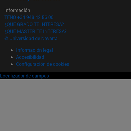
Información
TFNO +34 948 42 56 00
¿QUÉ GRADO TE INTERESA?
¿QUÉ MÁSTER TE INTERESA?
© Universidad de Navarra
Información legal
Accesibilidad
Configuración de cookies
Localizador de campus