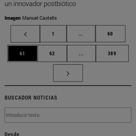
un innovador postbiótico
Imagen
Manuel Castells
Página
Páginas intermedias Us
Página
1
...
60
Página
Página
Páginas intermedias U
Página
61
62
...
389
BUSCADOR NOTICIAS
Desde