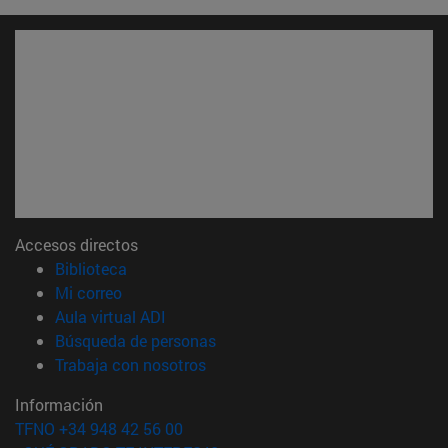
Accesos directos
(abre en nueva ventana)
Biblioteca
(abre en nueva ventana)
Mi correo
(abre en nueva ventana)
Aula virtual ADI
(abre en nueva ventana)
Búsqueda de personas
(abre en nueva ventana)
Trabaja con nosotros
Información
TFNO +34 948 42 56 00