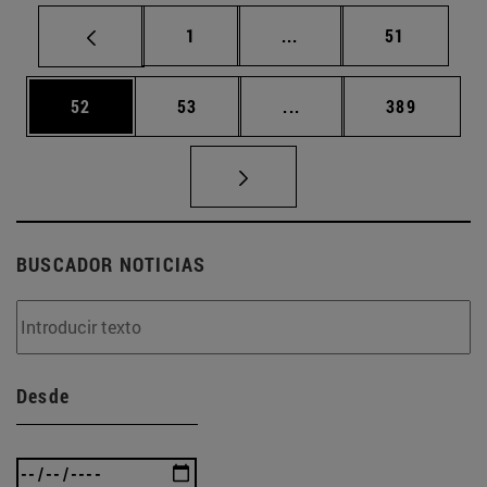
Página
Páginas intermedias Us
Página
1
...
51
Página
Página
Páginas intermedias U
Página
52
53
...
389
BUSCADOR NOTICIAS
Desde