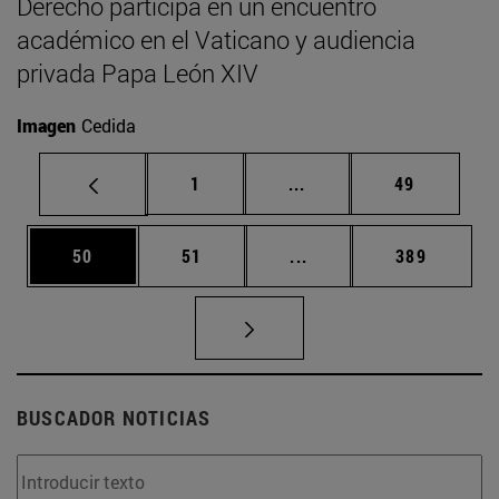
Derecho participa en un encuentro
académico en el Vaticano y audiencia
privada Papa León XIV
Imagen
Cedida
Página
Páginas intermedias Us
Página
1
...
49
Página
Página
Páginas intermedias U
Página
50
51
...
389
BUSCADOR NOTICIAS