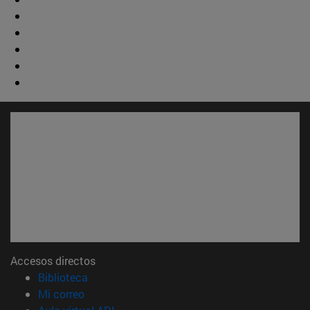
Accesos directos
(abre en nueva ventana)
Biblioteca
(abre en nueva ventana)
Mi correo
(abre en nueva ventana)