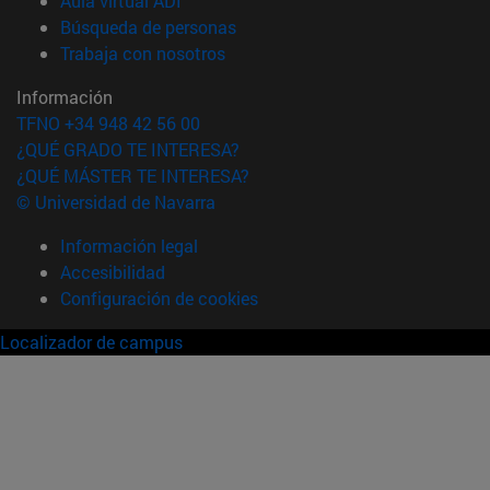
Aula virtual ADI
(abre en nueva ventana)
Búsqueda de personas
(abre en nueva ventana)
Trabaja con nosotros
Información
TFNO +34 948 42 56 00
¿QUÉ GRADO TE INTERESA?
¿QUÉ MÁSTER TE INTERESA?
© Universidad de Navarra
Información legal
Accesibilidad
Configuración de cookies
Localizador de campus