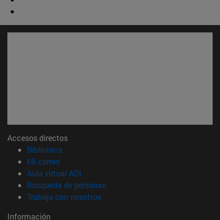
Accesos directos
(abre en nueva ventana)
Biblioteca
(abre en nueva ventana)
Mi correo
(abre en nueva ventana)
Aula virtual ADI
(abre en nueva ventana)
Búsqueda de personas
(abre en nueva ventana)
Trabaja con nosotros
Información