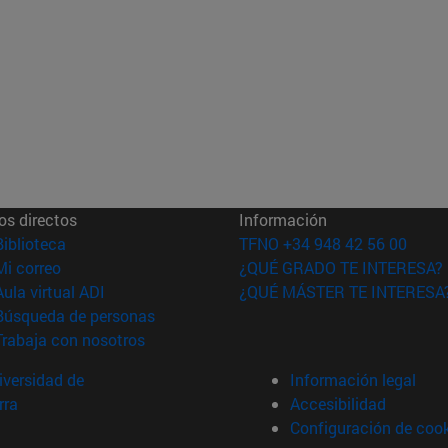
os directos
Información
(abre en nueva ventana)
Biblioteca
TFNO +34 948 42 56 00
(abre en nueva ventana)
Mi correo
¿QUÉ GRADO TE INTERESA?
(abre en nueva ventana)
Aula virtual ADI
¿QUÉ MÁSTER TE INTERESA
(abre en nueva ventana)
Búsqueda de personas
(abre en nueva ventana)
Trabaja con nosotros
versidad de
Información legal
rra
Accesibilidad
Configuración de coo