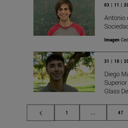
03 | 11 | 
Antonio 
Sociedad
Imagen
Ced
31 | 10 | 
Diego Ma
Superior
Glass De
Página
Páginas interm
Pág
1
...
47