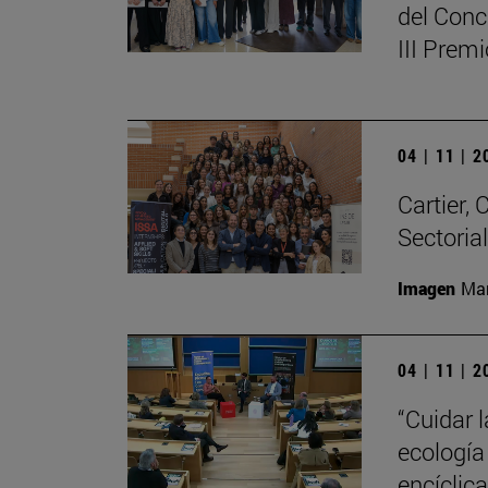
del Conc
III Prem
04 | 11 | 
Cartier,
Sectoria
Imagen
Man
04 | 11 | 
“Cuidar 
ecología
encíclic