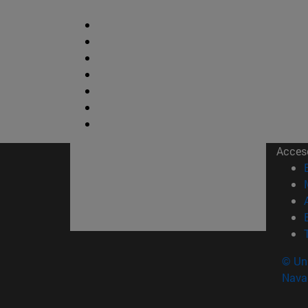
Acces
© Uni
Nava