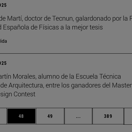
2025
de Martí, doctor de Tecnun, galardonado por la 
 Española de Físicas a la mejor tesis
ida
2025
rtín Morales, alumno de la Escuela Técnica
 de Arquitectura, entre los ganadores del Master
sign Contest
edias Use TAB para desplazarse.
ina
Página
Página
Páginas intermedias Us
Página
48
49
...
389