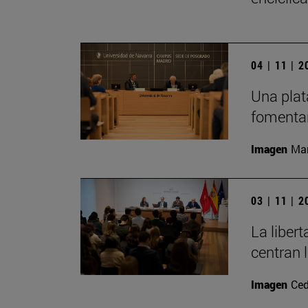
04 | 11 | 
Una plat
fomentar
Imagen
Man
03 | 11 | 
La liber
centran 
Imagen
Ced