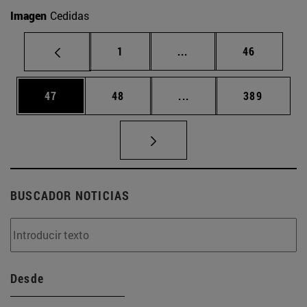
Imagen
Cedidas
Página
Páginas intermedias Us
Página
1
...
46
Página
Página
Páginas intermedias U
Página
47
48
...
389
BUSCADOR NOTICIAS
Desde