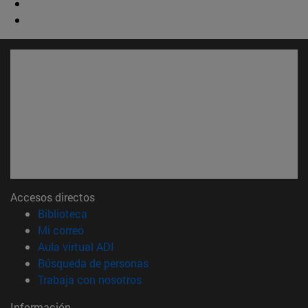
Accesos directos
(abre en nueva ventana)
Biblioteca
(abre en nueva ventana)
Mi correo
(abre en nueva ventana)
Aula virtual ADI
(abre en nueva ventana)
Búsqueda de personas
(abre en nueva ventana)
Trabaja con nosotros
Información