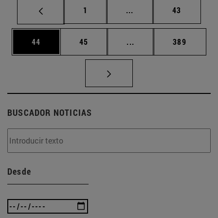
Página
Páginas intermedias Us
Página
1
...
43
Página
Página
Páginas intermedias U
Página
44
45
...
389
BUSCADOR NOTICIAS
Desde