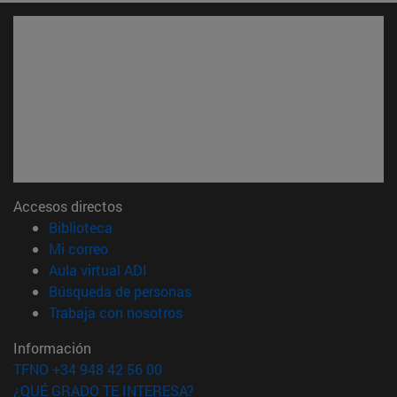
Accesos directos
(abre en nueva ventana)
Biblioteca
(abre en nueva ventana)
Mi correo
(abre en nueva ventana)
Aula virtual ADI
(abre en nueva ventana)
Búsqueda de personas
(abre en nueva ventana)
Trabaja con nosotros
Información
TFNO +34 948 42 56 00
¿QUÉ GRADO TE INTERESA?