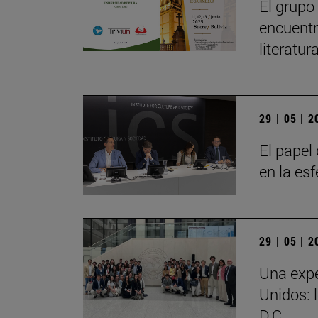
El grupo
encuentr
literatu
29 | 05 | 
El papel 
en la es
29 | 05 | 
Una expe
Unidos: 
D.C.