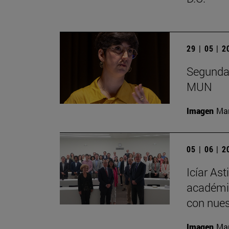
29 | 05 | 
Segunda 
MUN
Imagen
Man
05 | 06 | 
Icíar As
académic
con nues
Imagen
Man