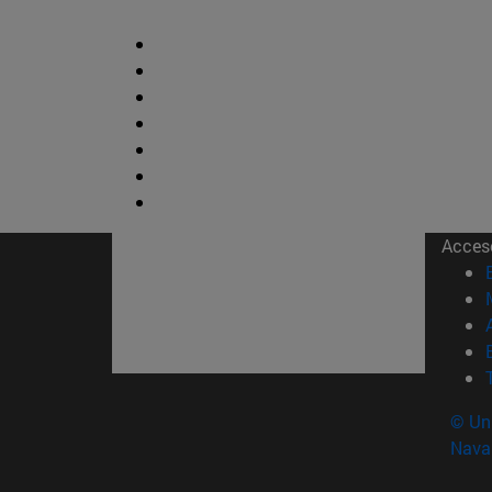
Acces
© Uni
Nava