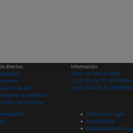
os directos
Información
(abre en nueva ventana)
Biblioteca
TFNO +34 948 42 56 00
(abre en nueva ventana)
Mi correo
¿QUÉ GRADO TE INTERESA?
(abre en nueva ventana)
Aula virtual ADI
¿QUÉ MÁSTER TE INTERESA
(abre en nueva ventana)
Búsqueda de personas
(abre en nueva ventana)
Trabaja con nosotros
versidad de
Información legal
rra
Accesibilidad
Configuración de coo