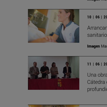
10 | 06 | 
Arrancan
sanitari
Imagen
Man
11 | 06 | 
Una obra
Cátedra 
profundi