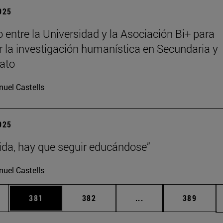
2025
 entre la Universidad y la Asociación Bi+ para
 la investigación humanística en Secundaria y
rato
uel Castells
2025
vida, hay que seguir educándose”
uel Castells
ias Use TAB para desplazarse.
a
Página
Página
Páginas intermedias 
Página
381
382
...
389