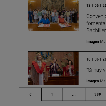
13 | 06 | 
Convenio
fomentar
Bachille
Imagen
Man
16 | 06 | 
“Si hay 
Imagen
Man
Página
Páginas intermed
Págin
1
...
380