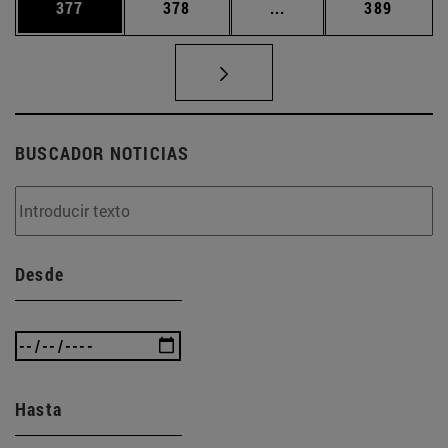
Página
Página
Páginas intermedias 
Página
377
378
...
389
BUSCADOR NOTICIAS
Desde
Hasta