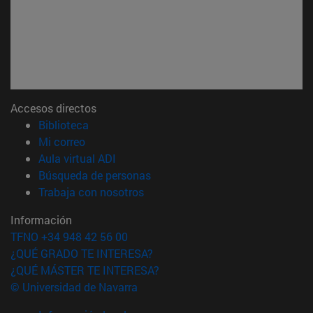
Accesos directos
(abre en nueva ventana)
Biblioteca
(abre en nueva ventana)
Mi correo
(abre en nueva ventana)
Aula virtual ADI
(abre en nueva ventana)
Búsqueda de personas
(abre en nueva ventana)
Trabaja con nosotros
Información
TFNO +34 948 42 56 00
¿QUÉ GRADO TE INTERESA?
¿QUÉ MÁSTER TE INTERESA?
© Universidad de Navarra