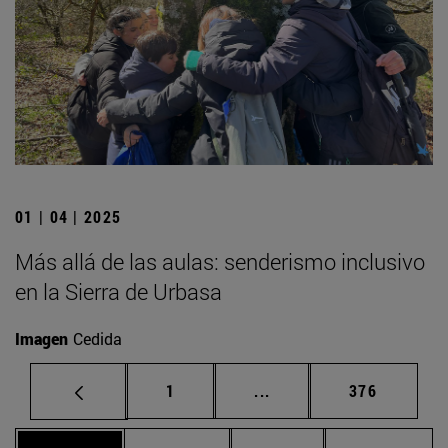
01 | 04 | 2025
Más allá de las aulas: senderismo inclusivo
en la Sierra de Urbasa
Imagen
Cedida
Página
Páginas intermedias Us
Página
1
...
376