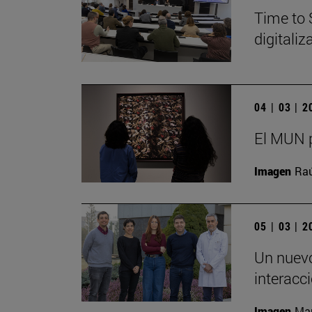
Time to 
digitali
04 | 03 | 
El MUN p
Imagen
Raú
05 | 03 | 
Un nuevo
interacc
Imagen
Man