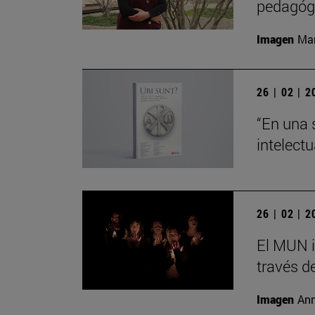
pedagógi
Imagen
Man
26 | 02 | 
“En una 
intelect
26 | 02 | 
El MUN i
través de
Imagen
Ann