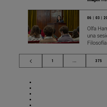
06 | 03 | 
Olfa Ham
una sesi
Filosofí
Página
Páginas intermed
Págin
1
...
375