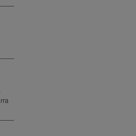
e
rra