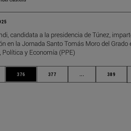
2025
di, candidata a la presidencia de Túnez, impart
ón en la Jornada Santo Tomás Moro del Grado 
a, Política y Economía (PPE)
ias Use TAB para desplazarse.
a
Página
Página
Páginas intermedias 
Página
376
377
...
389