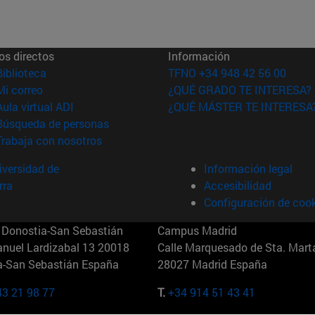
os directos
Información
(abre en nueva ventana)
Biblioteca
TFNO +34 948 42 56 00
(abre en nueva ventana)
Mi correo
¿QUÉ GRADO TE INTERESA?
(abre en nueva ventana)
Aula virtual ADI
¿QUÉ MÁSTER TE INTERESA
(abre en nueva ventana)
Búsqueda de personas
(abre en nueva ventana)
Trabaja con nosotros
versidad de
Información legal
rra
Accesibilidad
Configuración de coo
Donostia-San Sebastián
Campus Madrid
anuel Lardizabal 13 20018
Calle Marquesado de Sta. Marta
a-San Sebastián España
28027 Madrid España
43 21 98 77
T.
+34 914 51 43 41