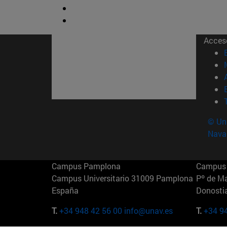
Acces
© Uni
Nava
Campus Pamplona
Campus 
Campus Universitario 31009 Pamplona
Pº de M
España
Donosti
T.
+34 948 42 56 00
info@unav.es
T.
+34 9