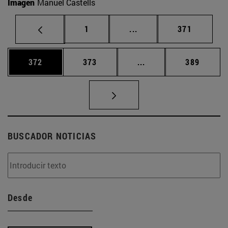
Imagen
Manuel Castells
Página
Páginas intermedias Us
Página
1
...
371
Página
Página
Páginas intermedias 
Página
372
373
...
389
BUSCADOR NOTICIAS
Desde