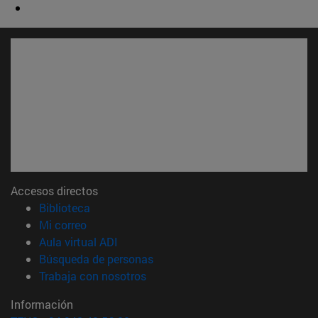
Accesos directos
(abre en nueva ventana)
Biblioteca
(abre en nueva ventana)
Mi correo
(abre en nueva ventana)
Aula virtual ADI
(abre en nueva ventana)
Búsqueda de personas
(abre en nueva ventana)
Trabaja con nosotros
Información