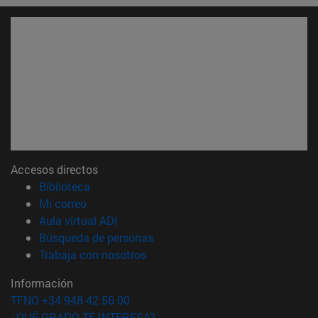
Accesos directos
(abre en nueva ventana)
Biblioteca
(abre en nueva ventana)
Mi correo
(abre en nueva ventana)
Aula virtual ADI
(abre en nueva ventana)
Búsqueda de personas
(abre en nueva ventana)
Trabaja con nosotros
Información
TFNO +34 948 42 56 00
¿QUÉ GRADO TE INTERESA?