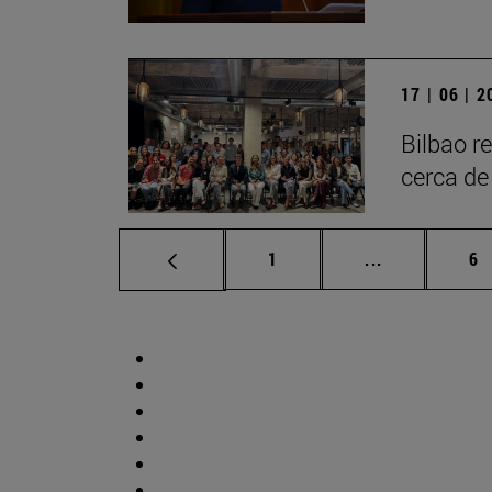
17 | 06 | 
Bilbao r
cerca de
Página
Páginas inte
Pá
1
...
6