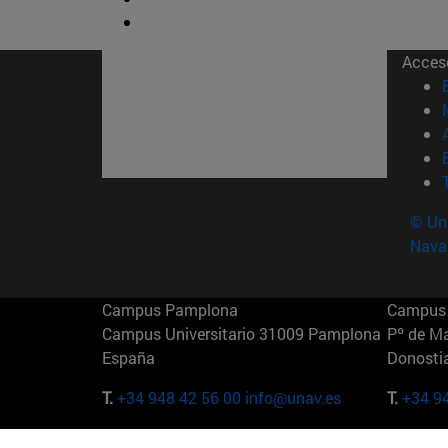
Acces
© Uni
Nava
Campus Pamplona
Campus 
Campus Universitario 31009 Pamplona
Pº de M
España
Donosti
T.
+34 948 42 56 00
info@unav.es
T.
+34 9
Campus Madrid (IESE)
Campus 