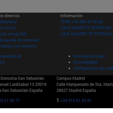
os directos
Información
(abre en nueva ventana)
Biblioteca
TFNO +34 948 42 56 00
(abre en nueva ventana)
Mi correo
¿QUÉ GRADO TE INTERESA?
(abre en nueva ventana)
Aula virtual ADI
¿QUÉ MÁSTER TE INTERESA
(abre en nueva ventana)
Búsqueda de personas
(abre en nueva ventana)
Trabaja con nosotros
versidad de
Información legal
rra
Accesibilidad
Configuración de coo
Donostia-San Sebastián
Campus Madrid
anuel Lardizabal 13 20018
Calle Marquesado de Sta. Marta
a-San Sebastián España
28027 Madrid España
43 21 98 77
T.
+34 914 51 43 41
Nueva York (IESE)
Campus Munich (IESE)