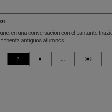
2026
eúne, en una conversación con el cantante Inazio
 ochenta antiguos alumnos
rmedias Use TAB para desplazarse.
gina
Página
Página
Páginas intermedias Use
Página
7
8
...
389