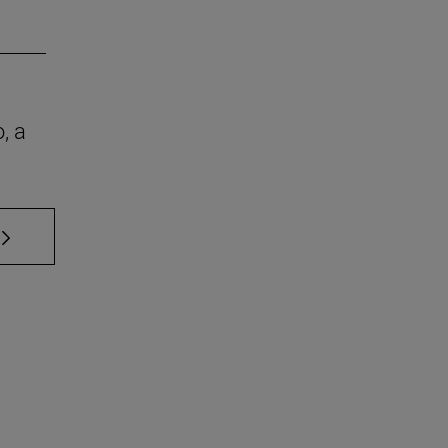
, a
 TAB para desplazarse.