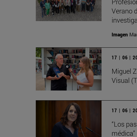
Profesio
Verano d
investig
Imagen
Man
17 | 06 | 
Miguel Zu
Visual (T
17 | 06 | 
“Los pasi
médica”