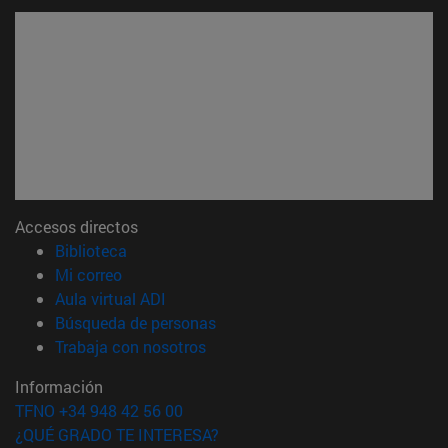
Accesos directos
(abre en nueva ventana)
Biblioteca
(abre en nueva ventana)
Mi correo
(abre en nueva ventana)
Aula virtual ADI
(abre en nueva ventana)
Búsqueda de personas
(abre en nueva ventana)
Trabaja con nosotros
Información
TFNO +34 948 42 56 00
¿QUÉ GRADO TE INTERESA?