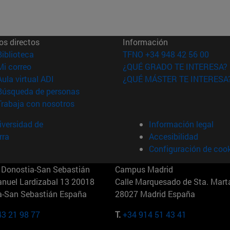
os directos
Información
(abre en nueva ventana)
Biblioteca
TFNO +34 948 42 56 00
(abre en nueva ventana)
Mi correo
¿QUÉ GRADO TE INTERESA?
(abre en nueva ventana)
Aula virtual ADI
¿QUÉ MÁSTER TE INTERESA
(abre en nueva ventana)
Búsqueda de personas
(abre en nueva ventana)
Trabaja con nosotros
versidad de
Información legal
rra
Accesibilidad
Configuración de coo
Donostia-San Sebastián
Campus Madrid
anuel Lardizabal 13 20018
Calle Marquesado de Sta. Marta
a-San Sebastián España
28027 Madrid España
43 21 98 77
T.
+34 914 51 43 41