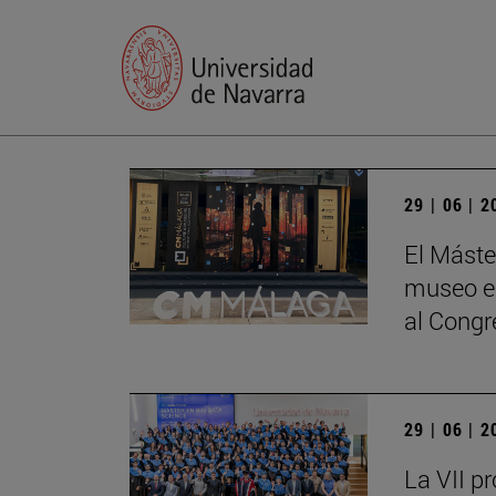
29 | 06 | 
El Máste
museo en
al Cong
29 | 06 | 
La VII p