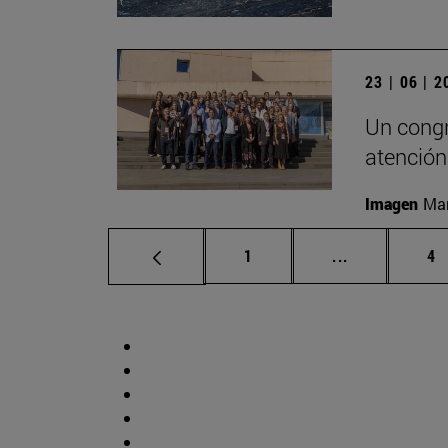
23 | 06 | 
Un congr
atención
Imagen
Man
Página
Páginas inte
Pá
1
...
4