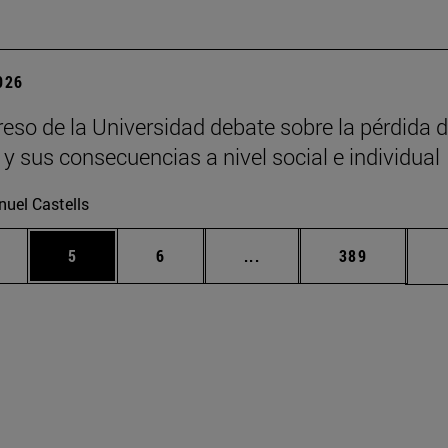
2026
eso de la Universidad debate sobre la pérdida d
 y sus consecuencias a nivel social e individual
uel Castells
rmedias Use TAB para desplazarse.
gina
Página
Página
Páginas intermedias Use
Página
5
6
...
389