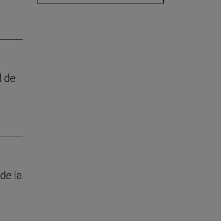
d de
de la
a