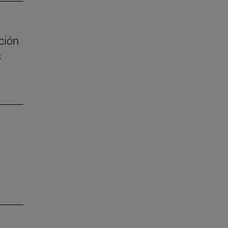
ción
s