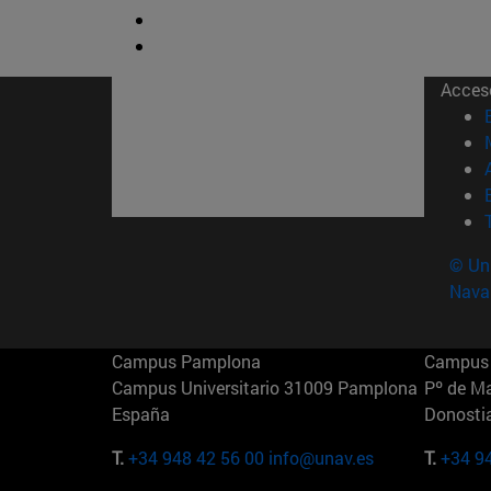
Acces
© Uni
Nava
Campus Pamplona
Campus 
Campus Universitario 31009 Pamplona
Pº de M
España
Donosti
T.
+34 948 42 56 00
info@unav.es
T.
+34 9