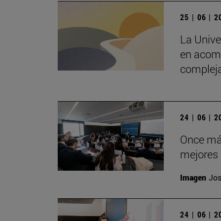
25 | 06 | 
La Unive
en acomp
complej
24 | 06 | 
Once más
mejores 
Imagen
Jos
24 | 06 | 