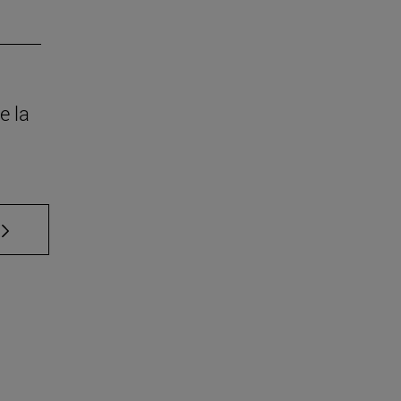
e la
 TAB para desplazarse.