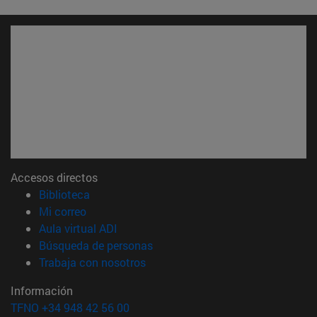
Accesos directos
(abre en nueva ventana)
Biblioteca
(abre en nueva ventana)
Mi correo
(abre en nueva ventana)
Aula virtual ADI
(abre en nueva ventana)
Búsqueda de personas
(abre en nueva ventana)
Trabaja con nosotros
Información
TFNO +34 948 42 56 00