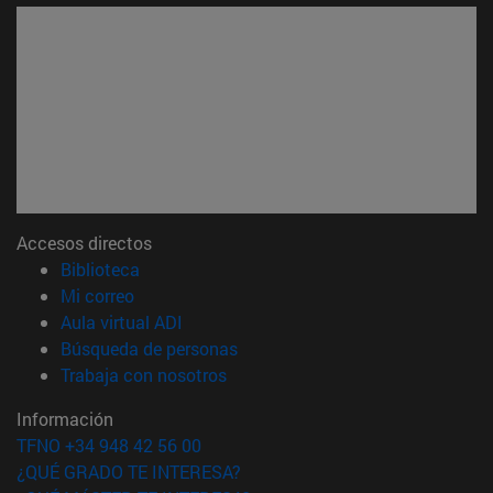
Accesos directos
(abre en nueva ventana)
Biblioteca
(abre en nueva ventana)
Mi correo
(abre en nueva ventana)
Aula virtual ADI
(abre en nueva ventana)
Búsqueda de personas
(abre en nueva ventana)
Trabaja con nosotros
Información
TFNO +34 948 42 56 00
¿QUÉ GRADO TE INTERESA?