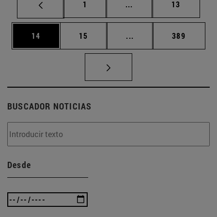
Página
Páginas intermedias Us
Página
1
...
13
Página
Página
Páginas intermedias U
Página
14
15
...
389
BUSCADOR NOTICIAS
Desde