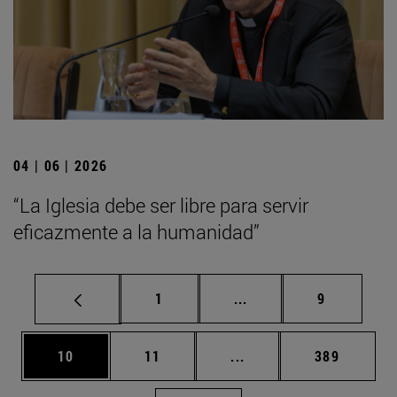
04 | 06 | 2026
“La Iglesia debe ser libre para servir
eficazmente a la humanidad”
Página
Páginas intermedias U
Página
1
...
9
Página
Página
Páginas intermedias U
Página
10
11
...
389