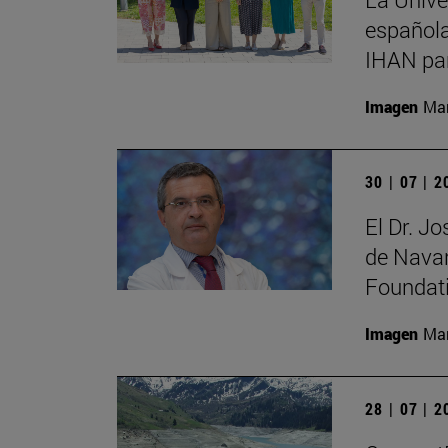
española
IHAN par
Imagen
Man
30 | 07 | 
El Dr. J
de Navar
Foundat
Imagen
Man
28 | 07 | 