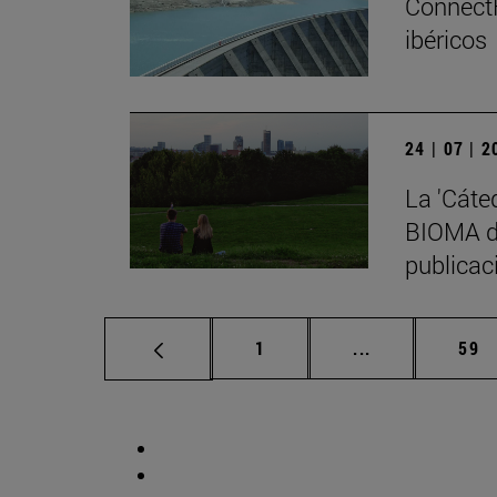
ConnectF
ibéricos
24 | 07 | 
La 'Cáte
BIOMA de
publicaci
Página
Páginas interm
Pág
1
...
59