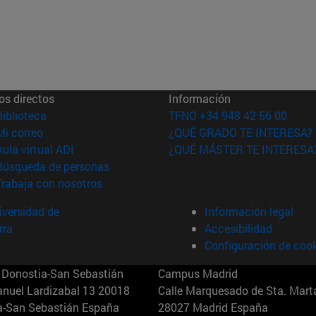
os directos
Información
(abre en nueva ventana)
Biblioteca
TFNO +34 948 42 56 00
(abre en nueva ventana)
Mi correo
¿QUÉ GRADO TE INTERESA?
(abre en nueva ventana)
Aula virtual ADI
¿QUÉ MÁSTER TE INTERESA
(abre en nueva ventana)
Búsqueda de personas
(abre en nueva ventana)
Trabaja con nosotros
versidad de
Información legal
rra
Accesibilidad
Configuración de coo
Donostia-San Sebastián
Campus Madrid
anuel Lardizabal 13 20018
Calle Marquesado de Sta. Marta
a-San Sebastián España
28027 Madrid España