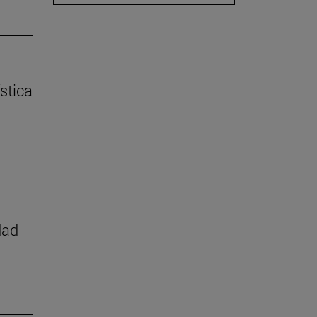
stica
dad