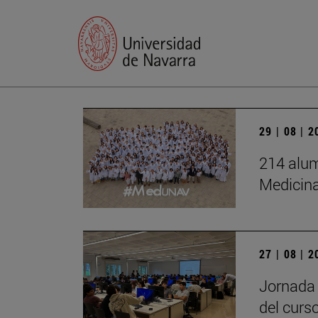
29 | 08 | 
214 alum
Medicin
27 | 08 | 
Jornada 
del curs