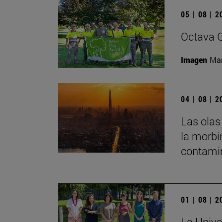
05 | 08 | 
Octava G
Imagen
Man
04 | 08 | 
Las olas
la morbi
contamin
01 | 08 | 
La Unive