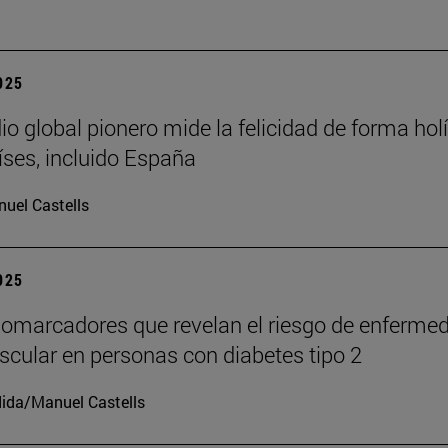
2025
io global pionero mide la felicidad de forma holí
íses, incluido España
uel Castells
2025
iomarcadores que revelan el riesgo de enferme
scular en personas con diabetes tipo 2
ida/Manuel Castells