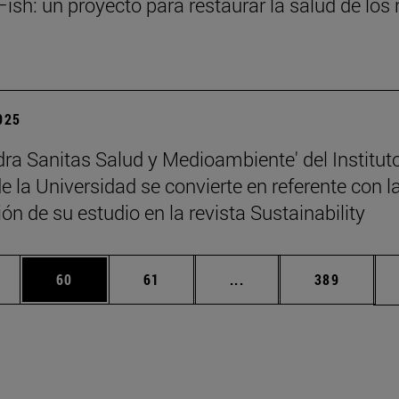
ish: un proyecto para restaurar la salud de los 
2025
dra Sanitas Salud y Medioambiente' del Institut
 la Universidad se convierte en referente con l
ón de su estudio en la revista Sustainability
edias Use TAB para desplazarse.
ina
Página
Página
Páginas intermedias Us
Página
60
61
...
389