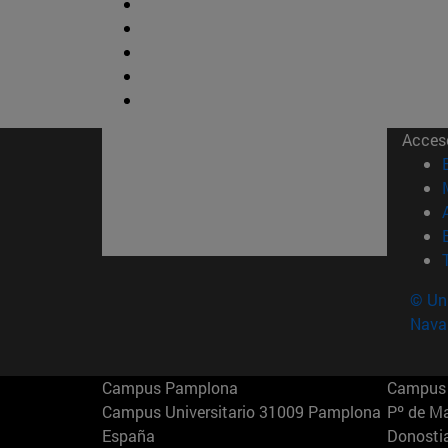
Acces
© Uni
Nava
Campus Pamplona
Campus 
Campus Universitario 31009 Pamplona
Pº de M
España
Donosti