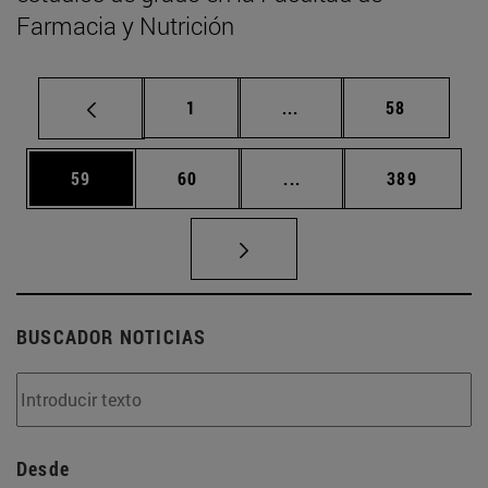
Farmacia y Nutrición
Página
Páginas intermedias Us
Página
1
...
58
Página
Página
Páginas intermedias U
Página
59
60
...
389
BUSCADOR NOTICIAS
Desde