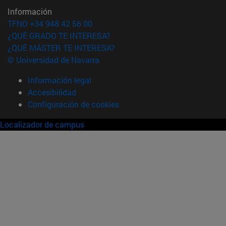
Información
TFNO +34 948 42 56 00
¿QUÉ GRADO TE INTERESA?
¿QUÉ MÁSTER TE INTERESA?
© Universidad de Navarra
Información legal
Accesibilidad
Configuración de cookies
Localizador de campus