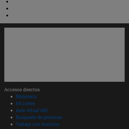
Accesos directos
(abre en nueva ventana)
Biblioteca
(abre en nueva ventana)
Mi correo
(abre en nueva ventana)
Aula virtual ADI
(abre en nueva ventana)
Búsqueda de personas
(abre en nueva ventana)
Trabaja con nosotros