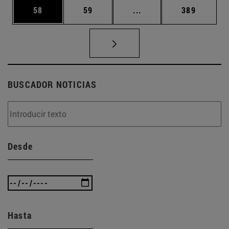
Página
Página
Páginas intermedias U
Página
58
59
...
389
BUSCADOR NOTICIAS
Desde
Hasta