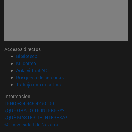
Accesos directos
(abre en nueva ventana)
Biblioteca
(abre en nueva ventana)
Mi correo
(abre en nueva ventana)
Aula virtual ADI
(abre en nueva ventana)
Búsqueda de personas
(abre en nueva ventana)
Trabaja con nosotros
Información
TFNO +34 948 42 56 00
¿QUÉ GRADO TE INTERESA?
¿QUÉ MÁSTER TE INTERESA?
© Universidad de Navarra