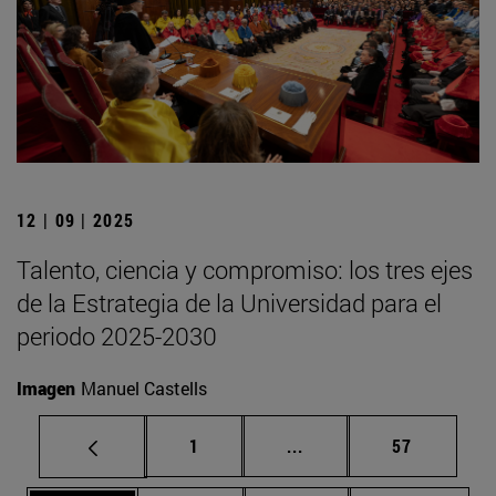
12 | 09 | 2025
Talento, ciencia y compromiso: los tres ejes
de la Estrategia de la Universidad para el
periodo 2025-2030
Imagen
Manuel Castells
Página
Páginas intermedias Us
Página
1
...
57