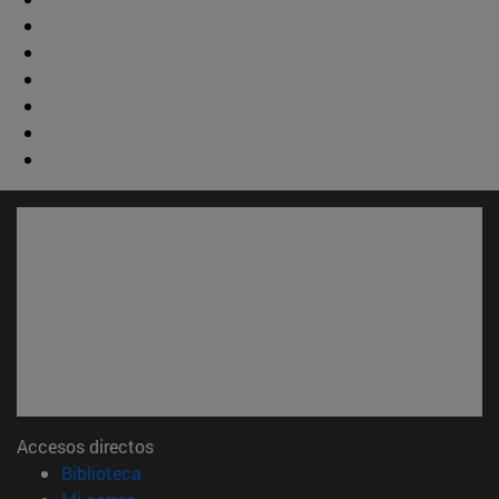
Accesos directos
(abre en nueva ventana)
Biblioteca
(abre en nueva ventana)