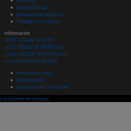
Mi correo
(abre en nueva ventana)
Aula virtual ADI
(abre en nueva ventana)
Búsqueda de personas
(abre en nueva ventana)
Trabaja con nosotros
Información
TFNO +34 948 42 56 00
¿QUÉ GRADO TE INTERESA?
¿QUÉ MÁSTER TE INTERESA?
© Universidad de Navarra
Información legal
Accesibilidad
Configuración de cookies
Localizador de campus