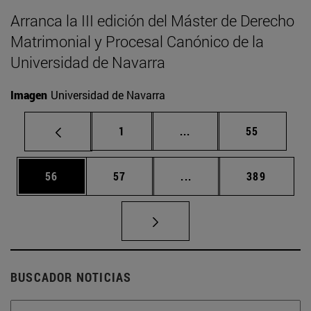
Arranca la III edición del Máster de Derecho
Matrimonial y Procesal Canónico de la
Universidad de Navarra
Imagen
Universidad de Navarra
Página
Páginas intermedias Us
Página
1
...
55
Página
Página
Páginas intermedias U
Página
56
57
...
389
BUSCADOR NOTICIAS