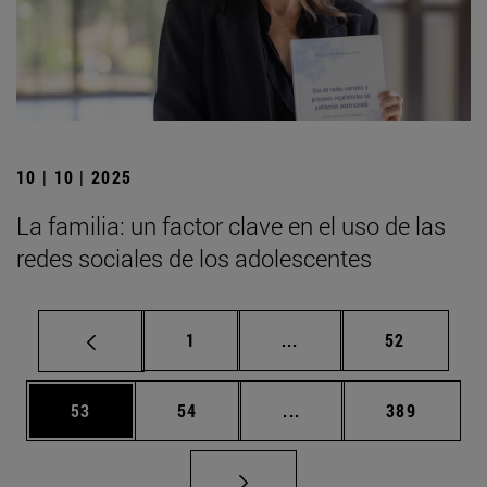
10 | 10 | 2025
La familia: un factor clave en el uso de las
redes sociales de los adolescentes
Página
Páginas intermedias Us
Página
1
...
52
Página
Página
Páginas intermedias U
Página
53
54
...
389