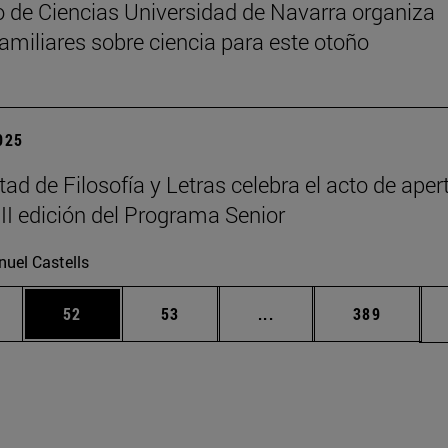
 de Ciencias Universidad de Navarra organiza
 familiares sobre ciencia para este otoño
2025
tad de Filosofía y Letras celebra el acto de aper
III edición del Programa Senior
uel Castells
edias Use TAB para desplazarse.
ina
Página
Página
Páginas intermedias Us
Página
52
53
...
389