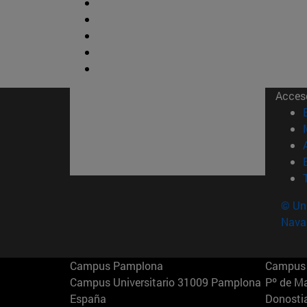
Acces
© Uni
Nava
Campus Pamplona
Campus 
Campus Universitario 31009 Pamplona
Pº de M
España
Donosti