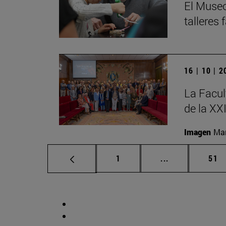
El Museo
talleres
16 | 10 | 
La Facul
de la XX
Imagen
Man
Página
Páginas interm
Pág
1
...
51