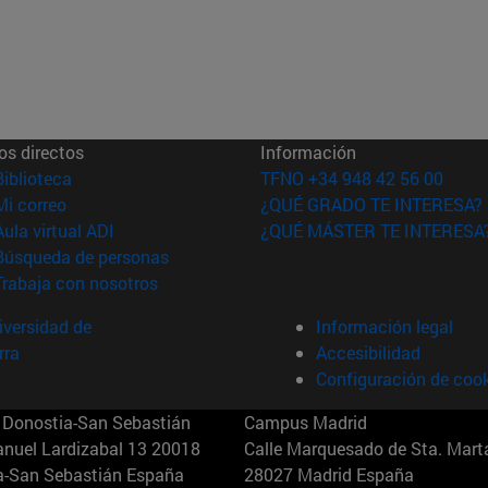
os directos
Información
(abre en nueva ventana)
Biblioteca
TFNO +34 948 42 56 00
(abre en nueva ventana)
Mi correo
¿QUÉ GRADO TE INTERESA?
(abre en nueva ventana)
Aula virtual ADI
¿QUÉ MÁSTER TE INTERESA
(abre en nueva ventana)
Búsqueda de personas
(abre en nueva ventana)
Trabaja con nosotros
versidad de
Información legal
rra
Accesibilidad
Configuración de coo
Donostia-San Sebastián
Campus Madrid
anuel Lardizabal 13 20018
Calle Marquesado de Sta. Marta
a-San Sebastián España
28027 Madrid España