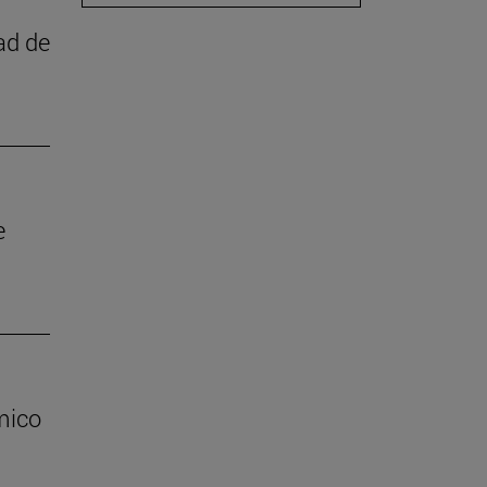
ad de
e
mico