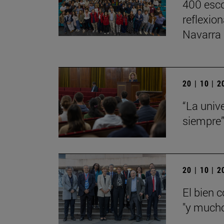
400 esco
reflexio
Navarra
20 | 10 | 
“La univ
siempre
20 | 10 | 
El bien 
"y mucho