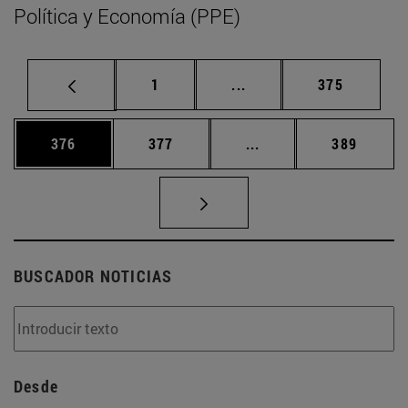
Política y Economía (PPE)
Página
Páginas intermedias Us
Página
1
...
375
Página
Página
Páginas intermedias 
Página
376
377
...
389
BUSCADOR NOTICIAS
Desde