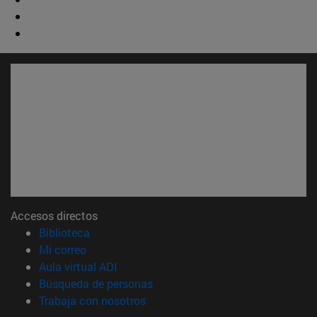
Accesos directos
(abre en nueva ventana)
Biblioteca
(abre en nueva ventana)
Mi correo
(abre en nueva ventana)
Aula virtual ADI
(abre en nueva ventana)
Búsqueda de personas
(abre en nueva ventana)
Trabaja con nosotros