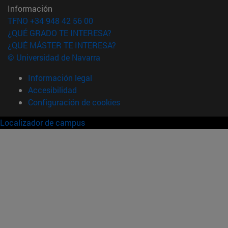
Información
TFNO +34 948 42 56 00
¿QUÉ GRADO TE INTERESA?
¿QUÉ MÁSTER TE INTERESA?
© Universidad de Navarra
Información legal
Accesibilidad
Configuración de cookies
Localizador de campus