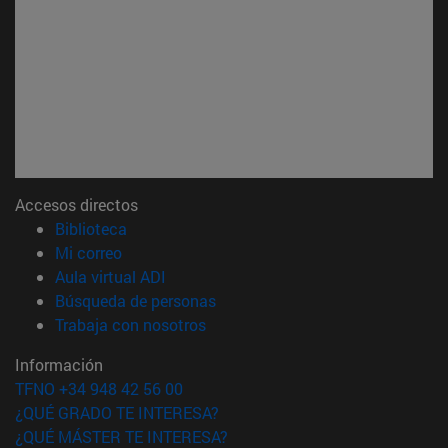
Accesos directos
(abre en nueva ventana)
Biblioteca
(abre en nueva ventana)
Mi correo
(abre en nueva ventana)
Aula virtual ADI
(abre en nueva ventana)
Búsqueda de personas
(abre en nueva ventana)
Trabaja con nosotros
Información
TFNO +34 948 42 56 00
¿QUÉ GRADO TE INTERESA?
¿QUÉ MÁSTER TE INTERESA?