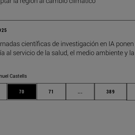
ptar la región al cambio climático
2025
rnadas científicas de investigación en IA ponen 
a al servicio de la salud, el medio ambiente y la
uel Castells
edias Use TAB para desplazarse.
ina
Página
Página
Páginas intermedias Us
Página
70
71
...
389