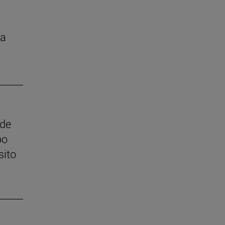
la
 de
po
sito