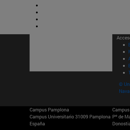
Acces
© Uni
Nava
Campus Pamplona
Campus 
Campus Universitario 31009 Pamplona
Pº de M
España
Donosti