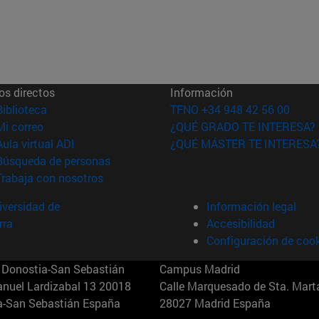
os directos
Información
(abre en nueva ventana)
Biblioteca
TFNO +34 948 42 56 00
(abre en nueva ventana)
Mi correo
¿QUÉ GRADO TE INTERESA?
(abre en nueva ventana)
Aula virtual ADI
¿QUÉ MÁSTER TE INTERESA
(abre en nueva ventana)
Búsqueda de personas
(abre en nueva ventana)
Trabaja con nosotros
versidad de
Información legal
rra
Accesibilidad
Configuración de coo
Donostia-San Sebastián
Campus Madrid
anuel Lardizabal 13 20018
Calle Marquesado de Sta. Marta
a-San Sebastián España
28027 Madrid España