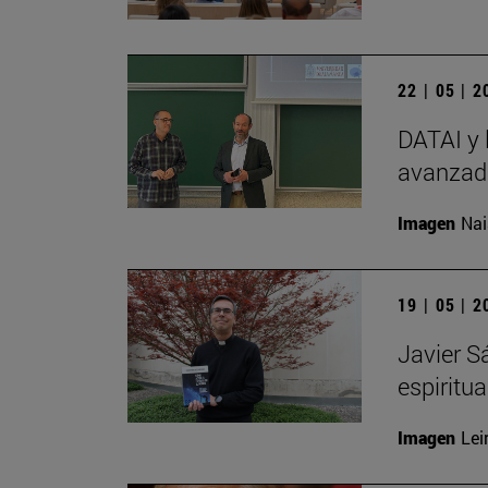
22 | 05 | 
DATAI y 
avanzada
Imagen
Nai
19 | 05 | 
Javier S
espiritu
Imagen
Lei