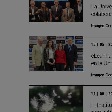
La Unive
colabora
Imagen
Ced
15 | 05 | 
eLearnia
en la Un
Imagen
Ced
14 | 05 | 
El Insti