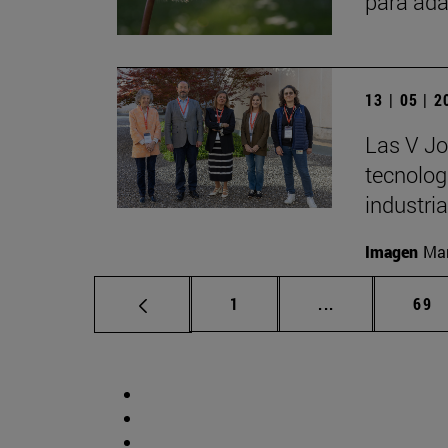
para ada
13 | 05 | 
Las V Jo
tecnologí
industria
Imagen
Man
Página
Páginas interm
Pág
1
...
69