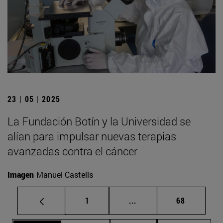
23 | 05 | 2025
La Fundación Botín y la Universidad se
alían para impulsar nuevas terapias
avanzadas contra el cáncer
Imagen
Manuel Castells
Página
Páginas intermedias Us
Página
1
...
68