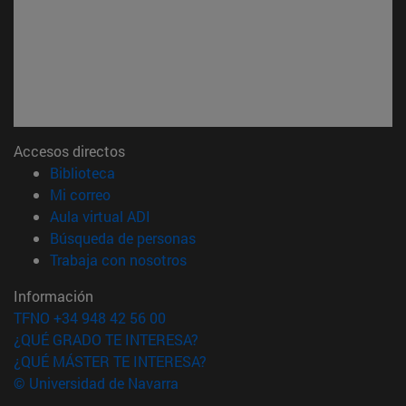
Accesos directos
(abre en nueva ventana)
Biblioteca
(abre en nueva ventana)
Mi correo
(abre en nueva ventana)
Aula virtual ADI
(abre en nueva ventana)
Búsqueda de personas
(abre en nueva ventana)
Trabaja con nosotros
Información
TFNO +34 948 42 56 00
¿QUÉ GRADO TE INTERESA?
¿QUÉ MÁSTER TE INTERESA?
© Universidad de Navarra