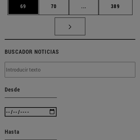
Página
Página
Páginas intermedias U
Página
69
70
...
389
BUSCADOR NOTICIAS
Desde
Hasta