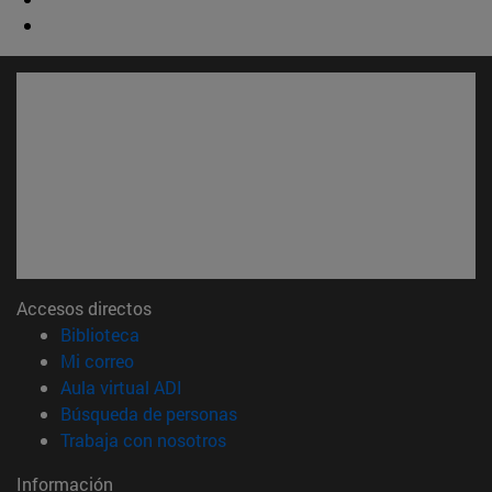
Accesos directos
(abre en nueva ventana)
Biblioteca
(abre en nueva ventana)
Mi correo
(abre en nueva ventana)
Aula virtual ADI
(abre en nueva ventana)
Búsqueda de personas
(abre en nueva ventana)
Trabaja con nosotros
Información