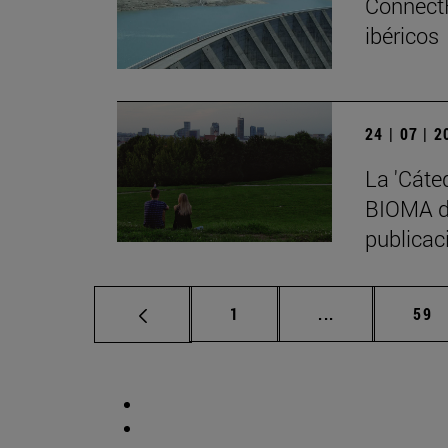
ConnectF
ibéricos
24 | 07 | 
La 'Cáte
BIOMA de
publicaci
Página
Páginas interm
Pág
1
...
59