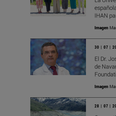
española
IHAN par
Imagen
Man
30 | 07 | 
El Dr. J
de Navar
Foundat
Imagen
Man
28 | 07 | 