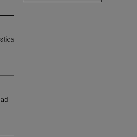
stica
dad