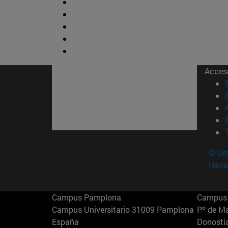
Acces
© Uni
Nava
Campus Pamplona
Campus 
Campus Universitario 31009 Pamplona
Pº de M
España
Donosti