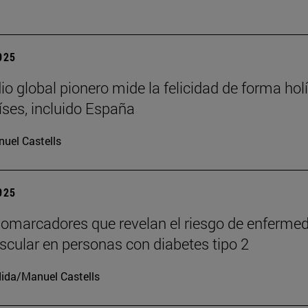
2025
io global pionero mide la felicidad de forma holí
íses, incluido España
uel Castells
2025
iomarcadores que revelan el riesgo de enferme
scular en personas con diabetes tipo 2
ida/Manuel Castells