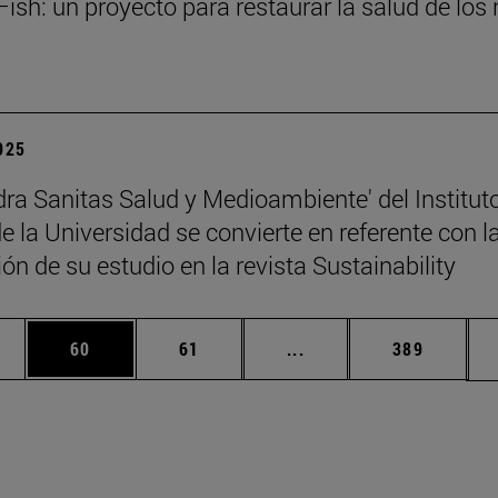
ish: un proyecto para restaurar la salud de los 
2025
dra Sanitas Salud y Medioambiente' del Institut
 la Universidad se convierte en referente con l
ón de su estudio en la revista Sustainability
edias Use TAB para desplazarse.
ina
Página
Página
Páginas intermedias Us
Página
60
61
...
389