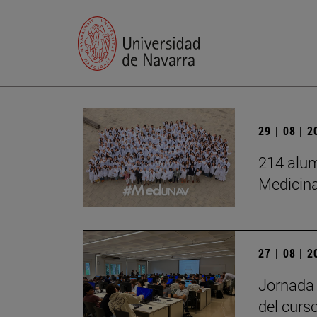
29 | 08 | 
214 alum
Medicin
27 | 08 | 
Jornada 
del curs