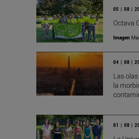
05 | 08 | 
Octava G
Imagen
Man
04 | 08 | 
Las olas
la morbi
contamin
01 | 08 | 
La Unive