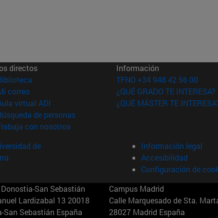
os directos
Información
(abre en nueva ventana)
Biblioteca
TFNO +34 948 42 56 00
(abre en nueva ventana)
Mi correo
¿QUÉ GRADO TE INTERESA?
(abre en nueva ventana)
Aula virtual ADI
¿QUÉ MÁSTER TE INTERESA
(abre en nueva ventana)
Búsqueda de personas
(abre en nueva ventana)
Trabaja con nosotros
versidad de
Información legal
rra
Accesibilidad
Configuración de coo
Donostia-San Sebastián
Campus Madrid
anuel Lardizabal 13 20018
Calle Marquesado de Sta. Marta
a-San Sebastián España
28027 Madrid España