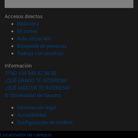
Accesos directos
(abre en nueva ventana)
Biblioteca
(abre en nueva ventana)
Mi correo
(abre en nueva ventana)
Aula virtual ADI
(abre en nueva ventana)
Búsqueda de personas
(abre en nueva ventana)
Trabaja con nosotros
Información
TFNO +34 948 42 56 00
¿QUÉ GRADO TE INTERESA?
¿QUÉ MÁSTER TE INTERESA?
© Universidad de Navarra
Información legal
Accesibilidad
Configuración de cookies
Localizador de campus