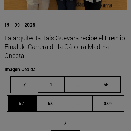
19 | 09 | 2025
La arquitecta Tais Guevara recibe el Premio
Final de Carrera de la Cátedra Madera
Onesta
Imagen
Cedida
Página
Páginas intermedias Us
Página
1
...
56
Página
Página
Páginas intermedias U
Página
57
58
...
389