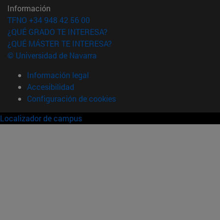
Información
TFNO +34 948 42 56 00
¿QUÉ GRADO TE INTERESA?
¿QUÉ MÁSTER TE INTERESA?
© Universidad de Navarra
Información legal
Accesibilidad
Configuración de cookies
Localizador de campus