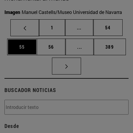
Imagen
Manuel Castells/Museo Universidad de Navarra
Página
Páginas intermedias Us
Página
1
...
54
Página
Página
Páginas intermedias U
Página
55
56
...
389
BUSCADOR NOTICIAS
Desde