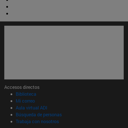
Accesos directos
(abre en nueva ventana)
Biblioteca
(abre en nueva ventana)
Mi correo
(abre en nueva ventana)
Aula virtual ADI
(abre en nueva ventana)
Búsqueda de personas
(abre en nueva ventana)
Trabaja con nosotros