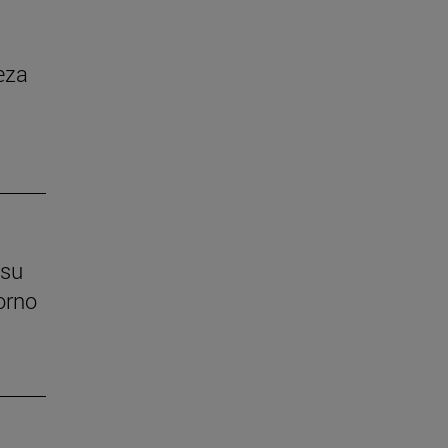
eza
 su
orno