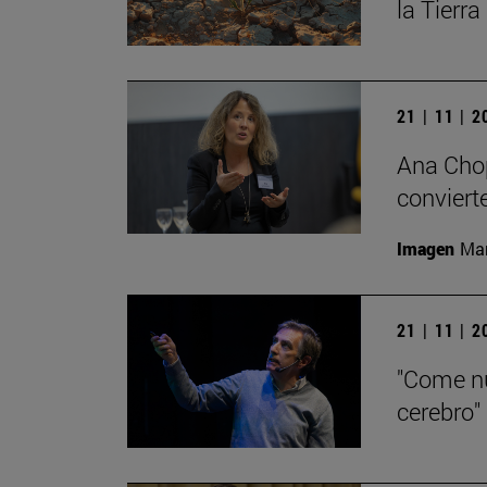
la Tierra
21 | 11 | 
Ana Chop
conviert
Imagen
Man
21 | 11 | 
"Come nu
cerebro"