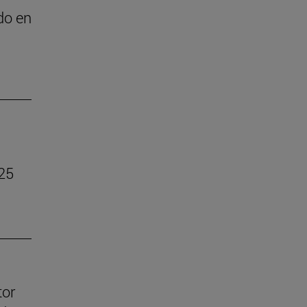
do en
025
tor