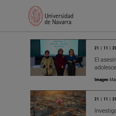
21 | 11 | 
El asesi
adolesc
Imagen
Man
21 | 11 | 
Investig