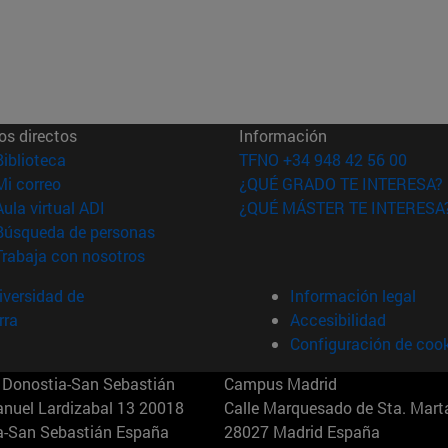
os directos
Información
(abre en nueva ventana)
Biblioteca
TFNO +34 948 42 56 00
(abre en nueva ventana)
Mi correo
¿QUÉ GRADO TE INTERESA?
(abre en nueva ventana)
Aula virtual ADI
¿QUÉ MÁSTER TE INTERESA
(abre en nueva ventana)
Búsqueda de personas
(abre en nueva ventana)
Trabaja con nosotros
versidad de
Información legal
rra
Accesibilidad
Configuración de coo
Donostia-San Sebastián
Campus Madrid
anuel Lardizabal 13 20018
Calle Marquesado de Sta. Marta
a-San Sebastián España
28027 Madrid España