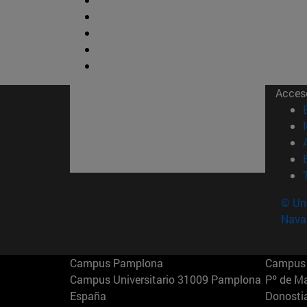
Acces
© Uni
Nava
Campus Pamplona
Campus 
Campus Universitario 31009 Pamplona
Pº de M
España
Donosti