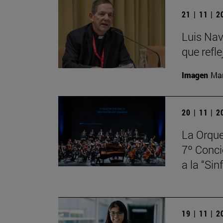
21 | 11 | 
Luis Nav
que refle
Imagen
Man
20 | 11 | 
La Orque
7º Conci
a la “Si
19 | 11 | 