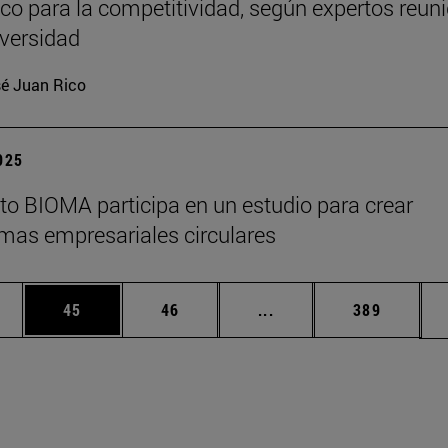
ico para la competitividad, según expertos reun
iversidad
é Juan Rico
2025
tuto BIOMA participa en un estudio para crear
mas empresariales circulares
edias Use TAB para desplazarse.
ina
Página
Página
Páginas intermedias Us
Página
45
46
...
389