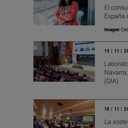
El consu
España e
Imagen
Ced
19 | 11 | 
Laborato
Navarra,
(QIA)
18 | 11 | 
La soste