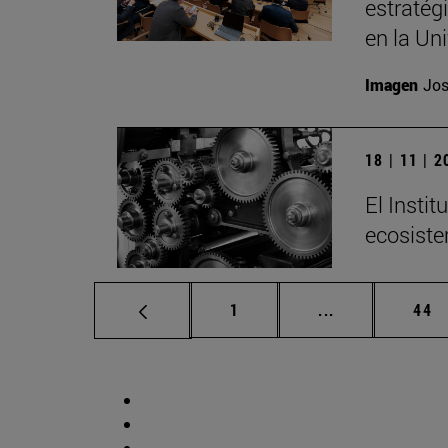
estratég
en la Un
Imagen
Jos
18 | 11 | 
El Insti
ecosiste
Página
Páginas interm
Pág
1
...
44