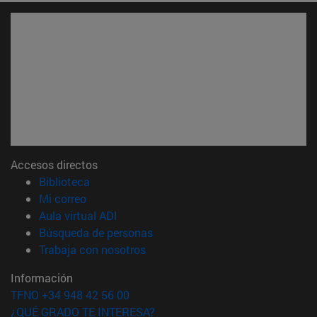
Accesos directos
(abre en nueva ventana)
Biblioteca
(abre en nueva ventana)
Mi correo
(abre en nueva ventana)
Aula virtual ADI
(abre en nueva ventana)
Búsqueda de personas
(abre en nueva ventana)
Trabaja con nosotros
Información
TFNO +34 948 42 56 00
¿QUÉ GRADO TE INTERESA?