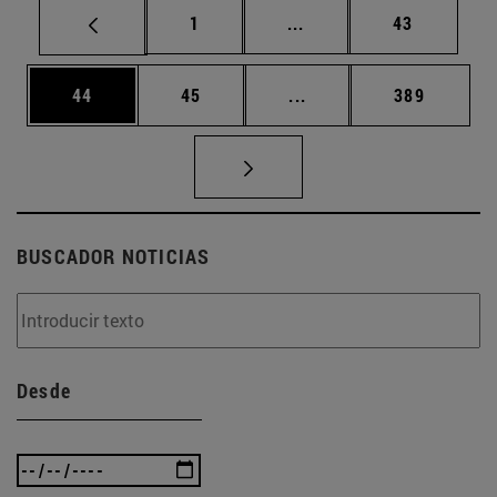
Página
Páginas intermedias Us
Página
1
...
43
Página
Página
Páginas intermedias U
Página
44
45
...
389
BUSCADOR NOTICIAS
Desde