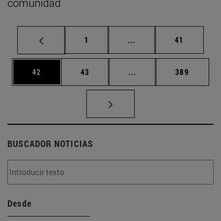
comunidad
Página
Páginas intermedias Us
Página
1
...
41
Página
Página
Páginas intermedias U
Página
42
43
...
389
BUSCADOR NOTICIAS
Desde