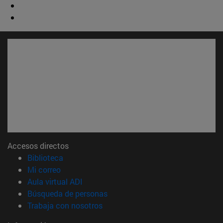
Accesos directos
(abre en nueva ventana)
Biblioteca
(abre en nueva ventana)
Mi correo
(abre en nueva ventana)
Aula virtual ADI
(abre en nueva ventana)
Búsqueda de personas
(abre en nueva ventana)
Trabaja con nosotros