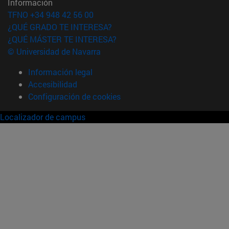
Información
TFNO +34 948 42 56 00
¿QUÉ GRADO TE INTERESA?
¿QUÉ MÁSTER TE INTERESA?
© Universidad de Navarra
Información legal
Accesibilidad
Configuración de cookies
Localizador de campus