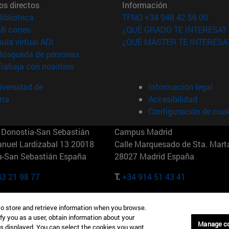
os directos
Información
(abre en nueva ventana)
Biblioteca
TFNO +34 948 42 56 00
(abre en nueva ventana)
Mi correo
¿QUÉ GRADO TE INTERESA?
(abre en nueva ventana)
Aula virtual ADI
¿QUÉ MÁSTER TE INTERESA
(abre en nueva ventana)
Búsqueda de personas
(abre en nueva ventana)
Trabaja con nosotros
versidad de
Información legal
rra
Accesibilidad
Configuración de coo
Donostia-San Sebastián
Campus Madrid
anuel Lardizabal 13 20018
Calle Marquesado de Sta. Marta
a-San Sebastián España
28027 Madrid España
43 21 98 77
T.
+34 914 51 43 41
Nueva York (IESE)
Campus Munich (IESE)
to store and retrieve information when you browse.
7th St 10019-2201 Nueva York
Maria-Theresia-Straße 15 8167
fy you as a user, obtain information about your
Múnich Alemania
Manage c
is displayed. You can select the cookies you want