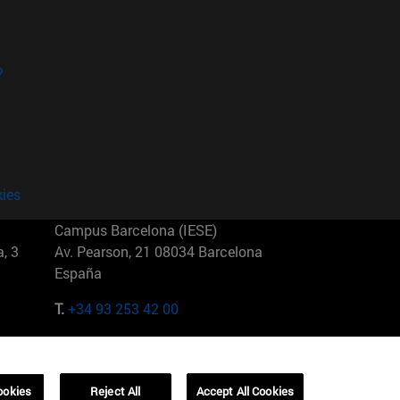
?
kies
Campus Barcelona (IESE)
, 3
Av. Pearson, 21 08034 Barcelona
España
T.
+34 93 253 42 00
Campus Sao Paulo (IESE)
5
Rua Martiniano de Carvalho, 573
01321001 Bela Vista Brasil
ookies
Reject All
Accept All Cookies