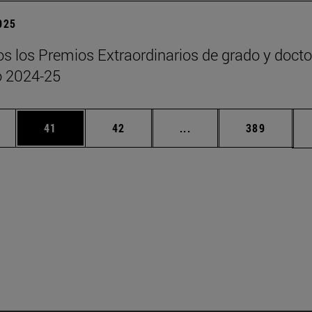
2025
s los Premios Extraordinarios de grado y doct
o 2024-25
edias Use TAB para desplazarse.
ina
Página
Página
Páginas intermedias Us
Página
41
42
...
389