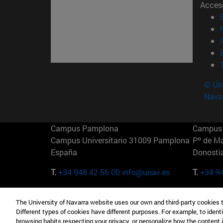
Acces
© Uni
Nava
Campus Pamplona
Campus 
Campus Universitario 31009 Pamplona
Pº de M
España
Donosti
T.
+34 948 42 56 00
info@unav.es
T.
+34 9
Campus Madrid (IESE)
Campus 
The University of Navarra website uses our own and third-party cookies 
Camino del Cerro Águila 3 28023
165 W 5
Different types of cookies have different purposes. For example, to identi
Madrid España
EE.UU
browsing habits respecting your privacy, or personalize how the content 