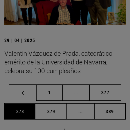
29 | 04 | 2025
Valentín Vázquez de Prada, catedrático
emérito de la Universidad de Navarra,
celebra su 100 cumpleaños
Página
Páginas intermedias Us
Página
1
...
377
Página
Página
Páginas intermedias 
Página
378
379
...
389