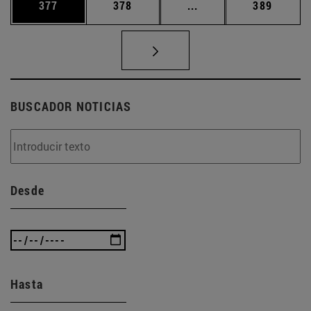
Página
Página
Páginas intermedias 
Página
377
378
...
389
BUSCADOR NOTICIAS
Desde
Hasta