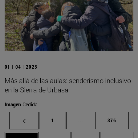
01 | 04 | 2025
Más allá de las aulas: senderismo inclusivo
en la Sierra de Urbasa
Imagen
Cedida
Página
Páginas intermedias Us
Página
1
...
376