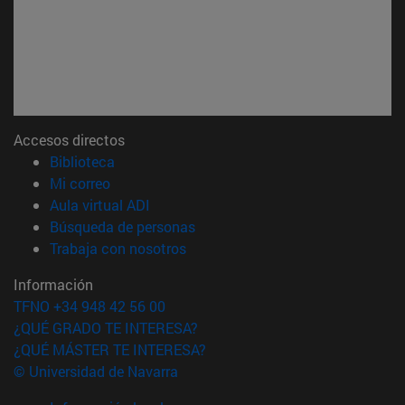
Accesos directos
(abre en nueva ventana)
Biblioteca
(abre en nueva ventana)
Mi correo
(abre en nueva ventana)
Aula virtual ADI
(abre en nueva ventana)
Búsqueda de personas
(abre en nueva ventana)
Trabaja con nosotros
Información
TFNO +34 948 42 56 00
¿QUÉ GRADO TE INTERESA?
¿QUÉ MÁSTER TE INTERESA?
© Universidad de Navarra