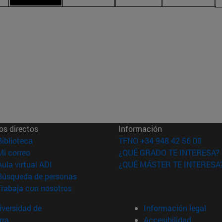
os directos
Información
(abre en nueva ventana)
Biblioteca
TFNO +34 948 42 56 00
(abre en nueva ventana)
Mi correo
¿QUÉ GRADO TE INTERESA?
(abre en nueva ventana)
Aula virtual ADI
¿QUÉ MÁSTER TE INTERESA
(abre en nueva ventana)
Búsqueda de personas
(abre en nueva ventana)
Trabaja con nosotros
versidad de
Información legal
rra
Accesibilidad