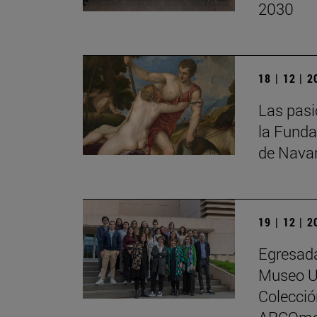
2030
18 | 12 | 
Las pasi
la Funda
de Nava
19 | 12 | 
Egresada
Museo Un
Colecci