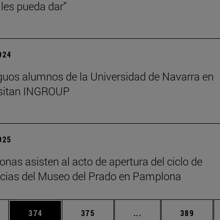
les pueda dar”
2024
guos alumnos de la Universidad de Navarra en
isitan INGROUP
2025
onas asisten al acto de apertura del ciclo de
cias del Museo del Prado en Pamplona
ias Use TAB para desplazarse.
a
Página
Página
Páginas intermedias 
Página
374
375
...
389