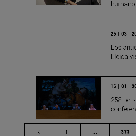
humano 
26 | 03 | 
Los anti
Lleida v
16 | 01 | 
258 pers
conferen
Página
Páginas intermed
Págin
1
...
373