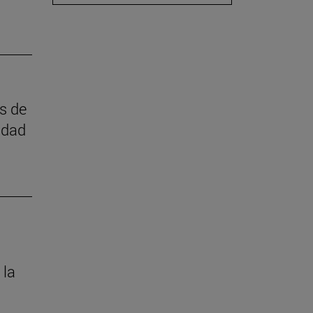
as de
idad
 la