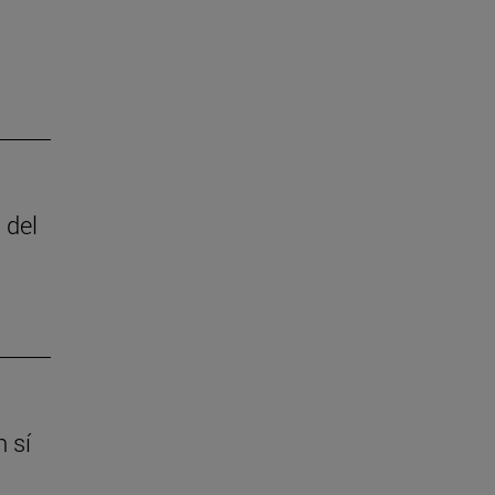
 del
 sí