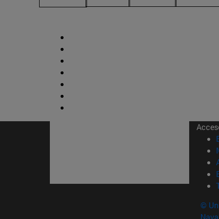
Acces
© Uni
Nava