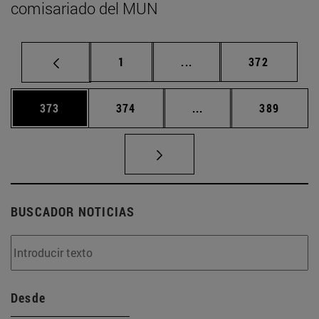
comisariado del MUN
Página
Páginas intermedias Us
Página
1
...
372
Página
Página
Páginas intermedias 
Página
373
374
...
389
BUSCADOR NOTICIAS
Desde