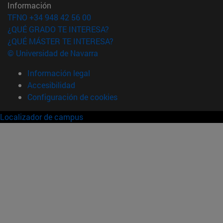
Información
TFNO +34 948 42 56 00
¿QUÉ GRADO TE INTERESA?
¿QUÉ MÁSTER TE INTERESA?
© Universidad de Navarra
Información legal
Accesibilidad
Configuración de cookies
Localizador de campus