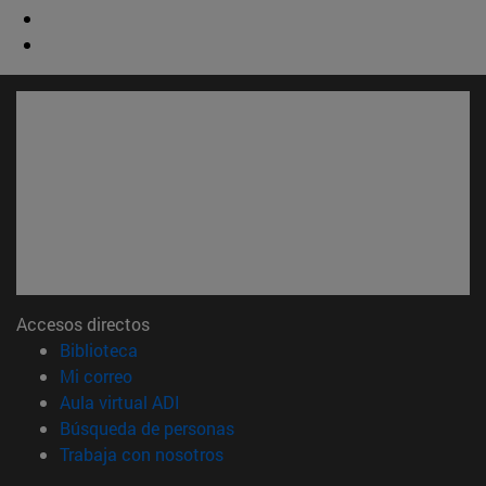
Accesos directos
(abre en nueva ventana)
Biblioteca
(abre en nueva ventana)
Mi correo
(abre en nueva ventana)
Aula virtual ADI
(abre en nueva ventana)
Búsqueda de personas
(abre en nueva ventana)
Trabaja con nosotros