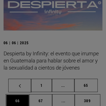
06 | 06 | 2025
Despierta by Infinity: el evento que irrumpe
en Guatemala para hablar sobre el amor y
la sexualidad a cientos de jóvenes
Página
Páginas intermedias Us
Página
1
...
65
Página
Página
Páginas intermedias U
Página
66
67
...
389