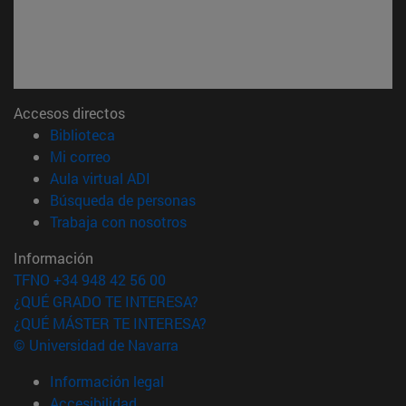
Accesos directos
(abre en nueva ventana)
Biblioteca
(abre en nueva ventana)
Mi correo
(abre en nueva ventana)
Aula virtual ADI
(abre en nueva ventana)
Búsqueda de personas
(abre en nueva ventana)
Trabaja con nosotros
Información
TFNO +34 948 42 56 00
¿QUÉ GRADO TE INTERESA?
¿QUÉ MÁSTER TE INTERESA?
© Universidad de Navarra
Información legal
Accesibilidad